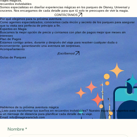
Viajes mágicos,
recuerdos inolvidables
Somos especialistas en diseñar experiencias mágicas en los parques de Disney, Universal y
cruceros. Nos encargamos de cada detalle para que tú solo te preocupes de vivir la magia.
CONTÁCTANOS
Por qué elegirnos para tu próxima aventura
Como agentes especializados, conocemos cada rincón y secreto de los parques para asegurar
que tu visita sea perfecta de principio a fin.
Expertos en Magia
Buscamos la mejor opción de precio y contamos con plan de pagos mejor que meses sin
intereses
Plan de Pagos
Estamos contigo antes, durante y después del viaje para resolver cualquier duda o
inconveniente, garantizando una aventura sin sorpresas.
Acompañamiento
¡Escríbenos!
Guías de Parques
Hablemos de tu próxima aventura mágica
¿Listo para transformar tus sueños en recuerdos inolvidables? Nuestro equipo de expertos está
a un mensaje de distancia para planificar cada detalle de tu viaje.
Email: info@magicearsclub.com
Nombre
*